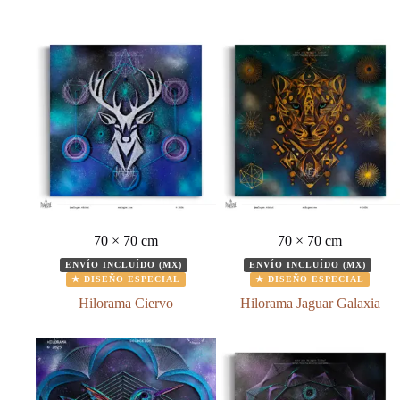
70 × 70 cm
70 × 70 cm
ENVÍO INCLUÍDO (MX)
ENVÍO INCLUÍDO (MX)
★ DISEÑO ESPECIAL
★ DISEÑO ESPECIAL
Hilorama Ciervo
Hilorama Jaguar Galaxia