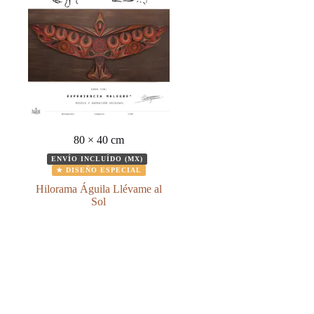
80 × 40 cm
ENVÍO INCLUÍDO (MX)
★ DISEÑO ESPECIAL
Hilorama Águila Llévame al
Sol