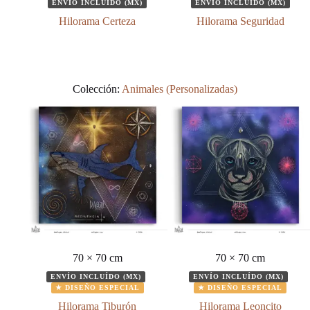
ENVÍO INCLUÍDO (MX)
ENVÍO INCLUÍDO (MX)
Hilorama Certeza
Hilorama Seguridad
Colección:
Animales (Personalizadas)
70 × 70 cm
70 × 70 cm
ENVÍO INCLUÍDO (MX)
ENVÍO INCLUÍDO (MX)
★ DISEÑO ESPECIAL
★ DISEÑO ESPECIAL
Hilorama Tiburón
Hilorama Leoncito