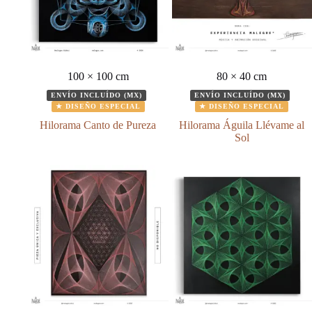
100 × 100 cm
80 × 40 cm
ENVÍO INCLUÍDO (MX)
ENVÍO INCLUÍDO (MX)
★ DISEÑO ESPECIAL
★ DISEÑO ESPECIAL
Hilorama Canto de Pureza
Hilorama Águila Llévame al
Sol