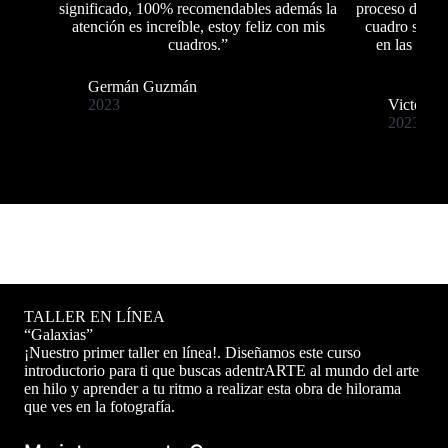
significado, 100% recomendables además la
proceso del ar
atención es increíble, estoy feliz con mis
cuadro se ve
cuadros.”
en las foto
Germán Guzmán
2023
Victor S
2023
TALLER EN LÍNEA
“Galaxias”
¡Nuestro primer taller en línea!. Diseñamos este curso
introductorio para ti que buscas adentrARTE al mundo del arte
en hilo y aprender a tu ritmo a realizar esta obra de hilorama
que ves en la fotografía.