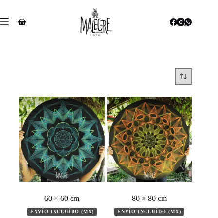
Saltar
al
contenido
Carro
de
compra
60 × 60 cm
80 × 80 cm
ENVÍO INCLUÍDO (MX)
ENVÍO INCLUÍDO (MX)