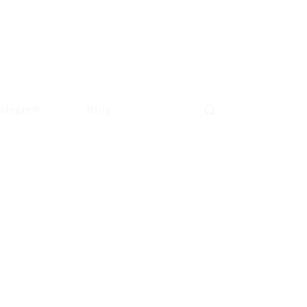
alegre®
Blog
Carro
de
compra