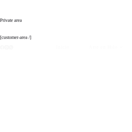
Saltar
al
contenido
Private area
[customer-area /]
Inicio
Arte en Hilo