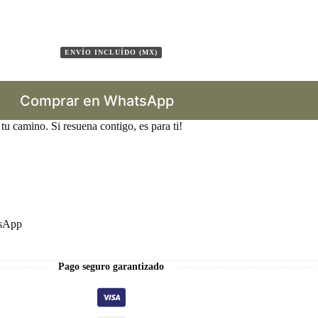
ENVÍO INCLUÍDO (MX)
Comprar en WhatsApp
 tu camino. Si resuena contigo, es para ti!
tsApp
Pago seguro garantizado