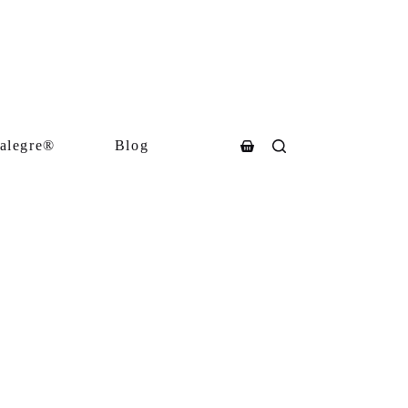
alegre®
Blog
Carro
de
compra